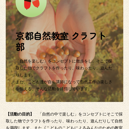
京都自然教室 クラフト
部
「自然を楽しむ」をコンセプトに散歩をし、そこで採
取した物でクラフトを作ったり、味わったり、遊んだ
りします。
また、こども達が自ら講師になって自然工作の楽しさ
を伝える、そんな活動を目指しています。
【活動の目的】
「自然の中で楽しむ」をコンセプトにそこで採
取した物でクラフトを作ったり、味わったり、遊んだりして自然
を満喫します。また《こどものこどもによるみんなのための教室