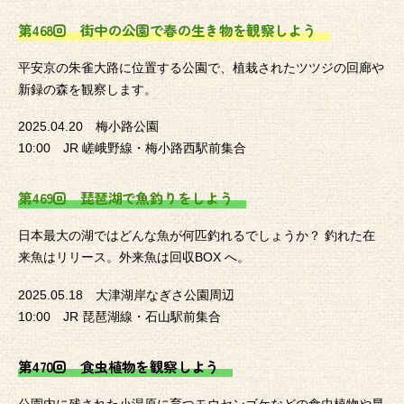
第468回 街中の公園で春の生き物を観察しよう
平安京の朱雀大路に位置する公園で、植栽されたツツジの回廊や
新録の森を観察します。
2025.04.20 梅小路公園
10:00 JR 嵯峨野線・梅小路西駅前集合
第469回 琵琶湖で魚釣りをしよう
日本最大の湖ではどんな魚が何匹釣れるでしょうか？ 釣れた在
来魚はリリース。外来魚は回収BOX へ。
2025.05.18 大津湖岸なぎさ公園周辺
10:00 JR 琵琶湖線・石山駅前集合
第470回 食虫植物を観察しよう
公園内に残された小湿原に育つモウセンゴケなどの食虫植物や昆