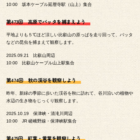
10:00 坂本ケーブル延暦寺駅（山上）集合
第473回 高原でバッタを捕まえよう
平地よりも５℃ほど涼しい比叡山の原っぱを走り回って、バッタ
などの昆虫を捕まえて観察します。
2025.09.21 比叡山周辺
10:00 比叡山ケーブル山上駅集合
第474回 秋の渓谷を観察しよう
昨年、新緑の季節に歩いた渓谷を秋に訪れて、谷川沿いの植物や
水辺の生き物をじっくり観察します。
2025.10.19 保津峡・清滝川周辺
10:00 JR 嵯峨野線・保津峡駅集合
第475回 紅葉・黄葉を観察しよう