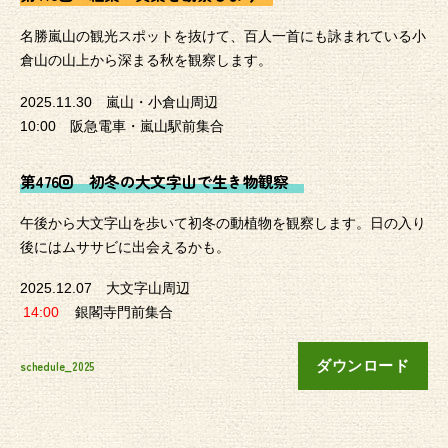
名勝嵐山の観光スポットを抜けて、百人一首にも詠まれている小
倉山の山上から深まる秋を観察します。
2025.11.30 嵐山・小倉山周辺
10:00 阪急電車・嵐山駅前集合
第476回 初冬の大文字山で生き物観察
午後から大文字山を歩いて初冬の動植物を観察します。日の入り
後にはムササビに出会えるかも。
2025.12.07 大文字山周辺
14:00
銀閣寺門前集合
ダウンロード
schedule_2025