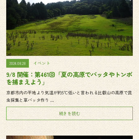
イベント
2024.08.28
9/8 開催：第461回「夏の高原でバッタやトンボ
を捕まえよう」
京都市内の平地より気温が約5℃低いと言われる比叡山の高原で昆
虫採集と草バッタ作り …
続きを読む