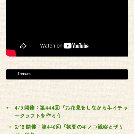
Threads
←
4/9 開催：第444回「お花見をしながらネイチャ
ークラフトを作ろう」
→
6/18 開催：第446回「初夏のキノコ観察とザリ