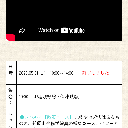
日
時
2023.05.21(日) 10:00～14:00
– 終了しました –
：
集
合
10:00 JR嵯峨野線・保津峡駅
：
レ
●レベル２【散策コース】
…多少の起伏はあるも
ベ
のの、船岡山や修学院奥の様なコース。ベビーカ
ル