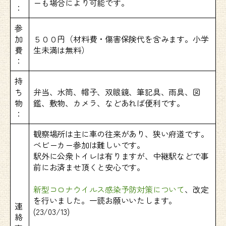
ーも場合により可能です。
：
参
加
５００円（材料費・傷害保険代を含みます。小学
費
生未満は無料）
：
持
ち
弁当、水筒、帽子、双眼鏡、筆記具、雨具、図
物
鑑、敷物、カメラ、などあれば便利です。
：
観察場所は主に車の往来があり、狭い府道です。
ベビーカー参加は難しいです。
駅外に公衆トイレは有りますが、中継駅などで事
前にお済ませ頂くと安心です。
新型コロナウイルス感染予防対策について
、改定
を行いました。一読お願いいたします。
連
(23/03/13)
絡