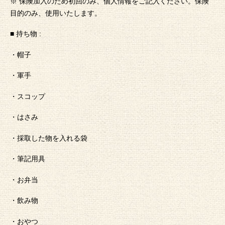
※ 保険加入のため初回のみ、個人情報をご記入ください。保険
目的のみ、使用いたします。
■ 持ち物 :
・帽子
・軍手
・スコップ
・はさみ
・採取した物を入れる袋
・筆記用具
・お弁当
・飲み物
・おやつ