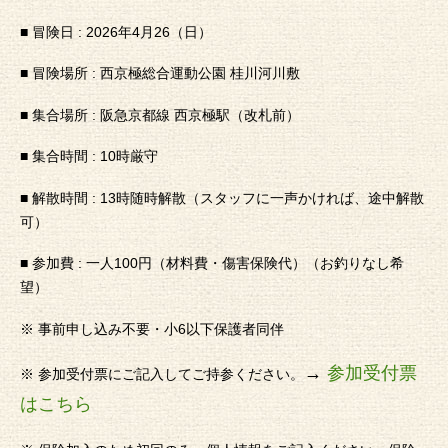
■ 冒険日 : 2026年4月26（日）
■ 冒険場所 : 西京極総合運動公園 桂川河川敷
■ 集合場所 : 阪急京都線 西京極駅（改札前）
■ 集合時間 : 10時厳守
■ 解散時間 : 13時随時解散（スタッフに一声かければ、途中解散
可）
■ 参加費 : 一人100円（材料費・傷害保険代）（お釣りなし希
望）
※ 事前申し込み不要・小6以下保護者同伴
→
参加受付票
※ 参加受付票にご記入してご持参ください。
はこちら