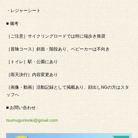
・レジャーシート
■ 備考 :
［ご注意］サイクリングロードでは特に端歩き推奨
［冒険コース］斜面・階段あり、ベビーカーは不向き
［トイレ］駅・公園にあり
［雨天決行］内容変更あり
［画像・動画］活動記録として掲載あり、顔出しNGの方はスタ
ッフへ
■ お問い合わせ :
tsumugurinoki@gmail.com