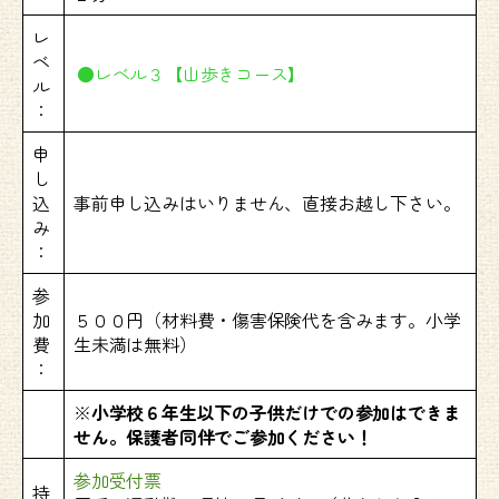
レ
ベ
●レベル３【山歩きコース】
ル
：
申
し
込
事前申し込みはいりません、直接お越し下さい。
み
：
参
加
５００円（材料費・傷害保険代を含みます。小学
費
生未満は無料）
：
※
小学校６年生以下の子供だけでの参加はできま
せん。保護者同伴でご参加ください！
参加受付票
持