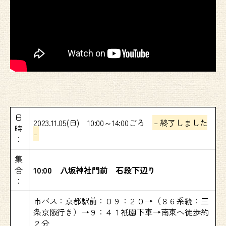
日
2023.11.05(日) 10:00～14:00ごろ
– 終了しました
時
–
：
集
合
10:00 八坂神社門前 石段下辺り
：
市バス：京都駅前：０９：２０→（８６系統：三
条京阪行き）→９：４１祇園下車→南東へ徒歩約
２分