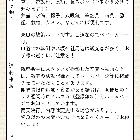
軍手、運動靴、長袖、長ズボン（草をかき分けて
ち
進みます！）
物
弁当、水筒、帽子、双眼鏡、筆記具、雨具、図
：
鑑、敷物、カメラ、などあれば便利です。
東山の散策ルートです。山道なのでベビーカー不
可。
山道での転倒や八坂神社周辺は観光客が多く、お
子様の迷子にご注意を！
連
観察会中にスタッフが撮影した写真や動画など
絡
は、教室の活動記録としてホームページ等に掲載
事
させていただくことがあります。
項
開催情報に追加・変更がある場合は、開催日の１
：
～２週間前にメルマガ（登録無料）とホームペー
ジでお知らせしています。
雨天決行。内容は変更する場合があります。
緊急以外のお問い合わせはなるべくメールでお願
いします。
お