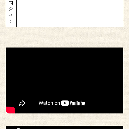
問
合
せ
：