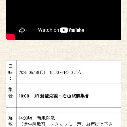
日
時
2025.05.18(日) 10:00～14:00ごろ
：
集
合
10:00 JR 琵琶湖線・石山駅前集合
：
解
14:00頃 現地解散
散
（途中解散可。スタッフに一声、お声掛け下さ