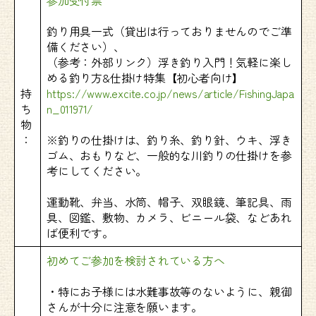
参加受付票
釣り用具一式（貸出は行っておりませんのでご準
備ください）、
（参考：外部リンク）浮き釣り入門！気軽に楽し
める釣り方&仕掛け特集【初心者向け】
持
https://www.excite.co.jp/news/article/FishingJapa
ち
n_011971/
物
：
※釣りの仕掛けは、釣り糸、釣り針、ウキ、浮き
ゴム、おもりなど、一般的な川釣りの仕掛けを参
考にしてください。
運動靴、弁当、水筒、帽子、双眼鏡、筆記具、雨
具、図鑑、敷物、カメラ、ビニール袋、などあれ
ば便利です。
初めてご参加を検討されている方へ
・特にお子様には水難事故等のないように、親御
さんが十分に注意を願います。