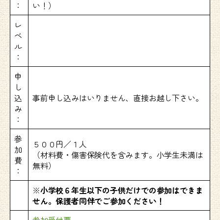
：
い！）
レ
ベ
ル
：
申
し
込
事前申し込みはいりません、直接お越し下さい。
み
：
参
５００円／１人
加
（材料費・傷害保険代を含みます。小学生未満は
費
無料）
：
※
小学校６年生以下の子供だけでの参加はできま
せん。保護者同伴でご参加ください！