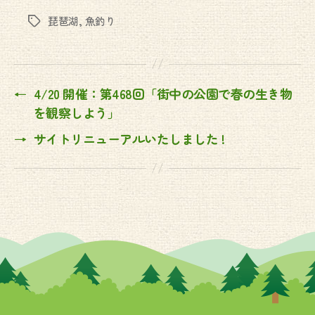
琵琶湖
,
魚釣り
Tags
←
4/20 開催：第468回「街中の公園で春の生き物
を観察しよう」
→
サイトリニューアルいたしました !