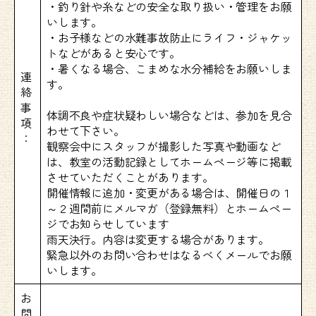
・釣り針や糸などの安全な取り扱い・管理をお願
いします。
・お子様などの水難事故防止にライフ・ジャケッ
トなどがあると安心です。
・暑くなる場合、こまめな水分補給をお願いしま
連
す。
絡
事
体調不良や症状疑わしい場合などは、参加を見合
項
わせて下さい。
：
観察会中にスタッフが撮影した写真や動画など
は、教室の活動記録としてホームページ等に掲載
させていただくことがあります。
開催情報に追加・変更がある場合は、開催日の１
～２週間前にメルマガ（登録無料）とホームペー
ジでお知らせしています
雨天決行。内容は変更する場合があります。
緊急以外のお問い合わせはなるべくメールでお願
いします。
お
問