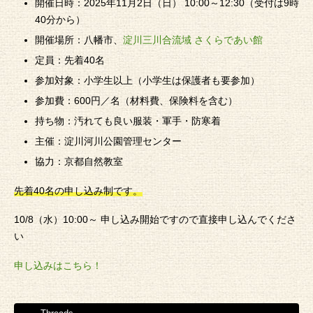
開催日時：2025年11月2日（日） 10:00～12:30（受付は9時
40分から）
開催場所：八幡市、
淀川三川合流域 さくらであい館
定員：先着40名
参加対象：小学生以上（小学生は保護者も要参加）
参加費：600円／名（材料費、保険料を含む）
持ち物：汚れても良い服装・軍手・防寒着
主催：淀川河川公園管理センター
協力：京都自然教室
先着40名の申し込み制です。
10/8（水）10:00～ 申し込み開始ですので直接申し込んでくださ
い
申し込みはこちら！