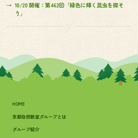
→
10/20 開催：第462回「緑色に輝く昆虫を探そ
う」
HOME
京都自然教室グループとは
グループ紹介