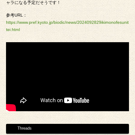
ャラになる予定だそうです！
参考URL：
https://www.pref.kyoto.jp/biodic/news/2024092829ikimonofesunit
tei.html
Threads