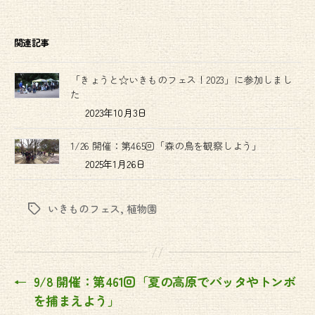
関連記事
「きょうと☆いきものフェス！2023」に参加しまし
た
2023年10月3日
1/26 開催：第465回「森の鳥を観察しよう」
2025年1月26日
いきものフェス
,
植物園
Tags
←
9/8 開催：第461回「夏の高原でバッタやトンボ
を捕まえよう」